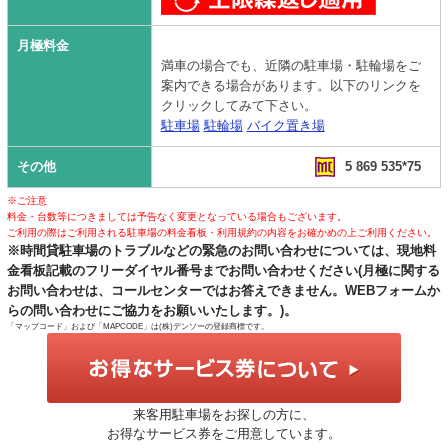
月極料金
満車の場合でも、近隣の駐車場・駐輪場をご
案内できる場合があります。以下のリンクを
クリックしてみて下さい。
駐車場
駐輪場
バイク置き場
その他
5 869 535*75
※ご注意
料金・台数等につきましては予告なく変更となっている場合もございます。
ご利用の際はご利用される駐車場の料金看板・利用規約の内容をお確かめの上ご利用ください。
※時間貸駐車場のトラブルなどの緊急のお問い合わせについては、現地料
金看板記載のフリーダイヤル番号までお問い合わせください(月極に関する
お問い合わせは、コールセンターではお答えできません。WEBフォームか
らの問い合わせにご協力をお願いいたします。)。
「マップコード」および「MAPCODE」は(株)デンソーの登録商標です。
来客用駐車場をお探しの方に、
お得なサービス券をご用意しています。