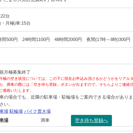
:22台
内・月極)車:15台
時間500円 24時間1100円 48時間2000円 夜間(17時～8時)300円
規月極募集終了
月極の空き状況については、この下に現在お申込み頂けるかどうかをリアル
お、満車の際には「空き待ち登録」ボタンが出ますので、そちらよりご連絡
ご連絡いたします。
車の場合でも、近隣の駐車場・駐輪場をご案内できる場合がありま
さい。
車場
駐輪場
バイク置き場
車場
満車
空き待ち登録へ