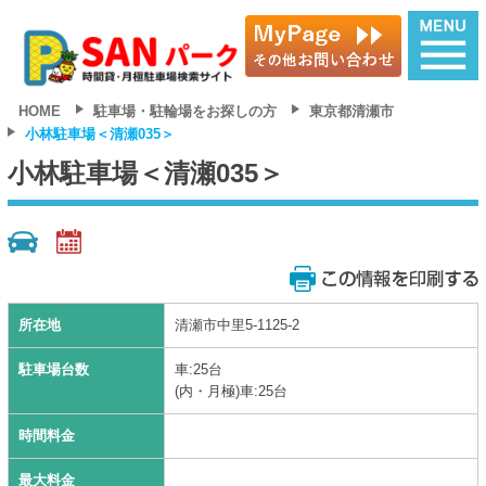
HOME
駐車場・駐輪場をお探しの方
東京都清瀬市
小林駐車場＜清瀬035＞
小林駐車場＜清瀬035＞
所在地
清瀬市中里5-1125-2
駐車場台数
車:25台
(内・月極)車:25台
時間料金
最大料金