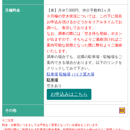
月極料金
【車】月＠7,000円、仲介手数料1ヶ月
※月極の空き状況については、この下に現在
お申込み頂けるかどうかをリアルタイムでお
調べし、表示しております。
なお、満車の際には「空き待ち登録」ボタン
が出ますので、そちらよりご連絡頂ければご
案内可能な状態となった際に弊社よりご連絡
いたします。
満車の場合でも、近隣の駐車場・駐輪場をご
案内できる場合があります。以下のリンクを
クリックしてみて下さい。
駐車場
駐輪場
バイク置き場
駐車場
空きあり
お申込みはこちら
その他
※ご注意
料金・台数等につきましては予告なく変更となっている場合もございます。
ご利用の際はご利用される駐車場の料金看板・利用規約の内容をお確かめの上ご利用ください。