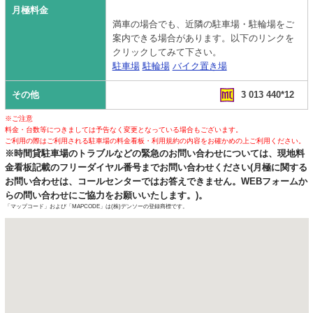
月極料金
満車の場合でも、近隣の駐車場・駐輪場をご
案内できる場合があります。以下のリンクを
クリックしてみて下さい。
駐車場
駐輪場
バイク置き場
その他
3 013 440*12
※ご注意
料金・台数等につきましては予告なく変更となっている場合もございます。
ご利用の際はご利用される駐車場の料金看板・利用規約の内容をお確かめの上ご利用ください。
※時間貸駐車場のトラブルなどの緊急のお問い合わせについては、現地料
金看板記載のフリーダイヤル番号までお問い合わせください(月極に関する
お問い合わせは、コールセンターではお答えできません。WEBフォームか
らの問い合わせにご協力をお願いいたします。)。
「マップコード」および「MAPCODE」は(株)デンソーの登録商標です。