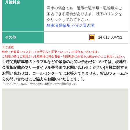
月極料金
満車の場合でも、近隣の駐車場・駐輪場をご
案内できる場合があります。以下のリンクを
クリックしてみて下さい。
駐車場
駐輪場
バイク置き場
その他
14 013 334*52
※ご注意
料金・台数等につきましては予告なく変更となっている場合もございます。
ご利用の際はご利用される駐車場の料金看板・利用規約の内容をお確かめの上ご利用ください。
※時間貸駐車場のトラブルなどの緊急のお問い合わせについては、現地料
金看板記載のフリーダイヤル番号までお問い合わせください(月極に関する
お問い合わせは、コールセンターではお答えできません。WEBフォームか
らの問い合わせにご協力をお願いいたします。)。
「マップコード」および「MAPCODE」は(株)デンソーの登録商標です。